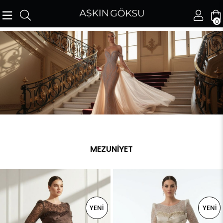
0
MEZUNİYET
YENI
YENI