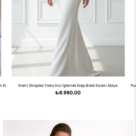
Kahve Straplez Saten Yaka Boncuk İşlemeli Dantel Kadın Kısa Abiye
Krem Straplez Yaka İnci İşlemeli Krep Balık Kadın Abiye
Pu
₺8.990,00